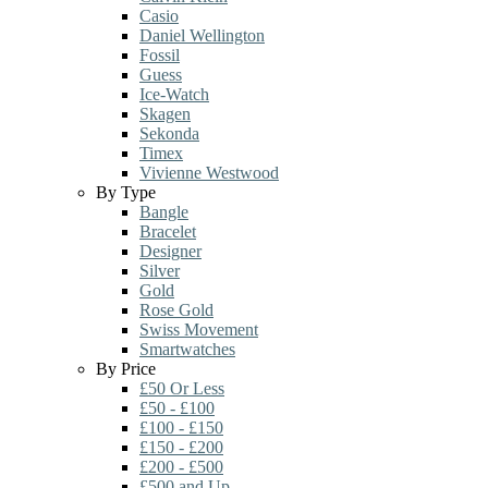
Casio
Daniel Wellington
Fossil
Guess
Ice-Watch
Skagen
Sekonda
Timex
Vivienne Westwood
By Type
Bangle
Bracelet
Designer
Silver
Gold
Rose Gold
Swiss Movement
Smartwatches
By Price
£50 Or Less
£50 - £100
£100 - £150
£150 - £200
£200 - £500
£500 and Up