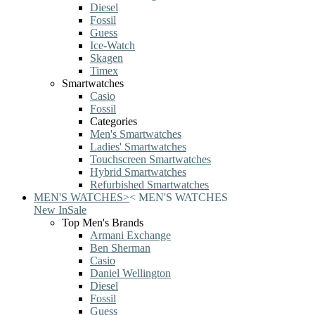
Diesel
Fossil
Guess
Ice-Watch
Skagen
Timex
Smartwatches
Casio
Fossil
Categories
Men's Smartwatches
Ladies' Smartwatches
Touchscreen Smartwatches
Hybrid Smartwatches
Refurbished Smartwatches
MEN'S WATCHES
>
<
MEN'S WATCHES
New In
Sale
Top Men's Brands
Armani Exchange
Ben Sherman
Casio
Daniel Wellington
Diesel
Fossil
Guess