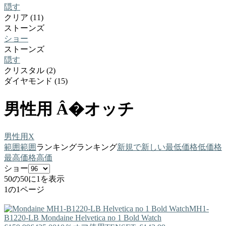
隠す
クリア (11)
ストーンズ
ショー
ストーンズ
隠す
クリスタル (2)
ダイヤモンド (15)
男性用 Â�オッチ
男性用
X
範囲
範囲
ランキング
ランキング
新規で
新しい
最低価格
低価格
最高価格
高価
ショー
50の50に1を表示
1の1ページ
MH1-
B1220-LB
Mondaine
Helvetica no 1 Bold Watch