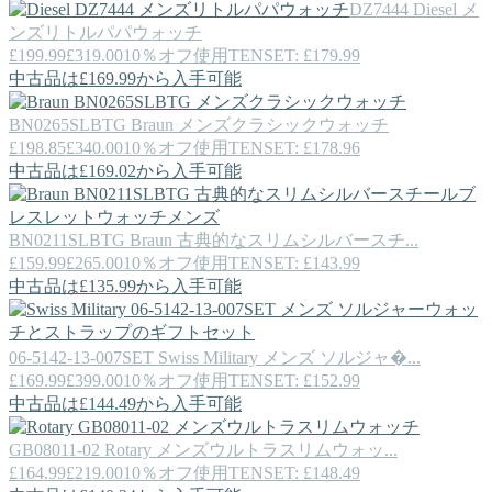
DZ7444
Diesel
メ
ンズリトルパパウォッチ
£199.99
£319.00
10％オフ使用TENSET: £179.99
中古品は£169.99から入手可能
BN0265SLBTG
Braun
メンズクラシックウォッチ
£198.85
£340.00
10％オフ使用TENSET: £178.96
中古品は£169.02から入手可能
BN0211SLBTG
Braun
古典的なスリムシルバースチ...
£159.99
£265.00
10％オフ使用TENSET: £143.99
中古品は£135.99から入手可能
06-5142-13-007SET
Swiss Military
メンズ ソルジャ�...
£169.99
£399.00
10％オフ使用TENSET: £152.99
中古品は£144.49から入手可能
GB08011-02
Rotary
メンズウルトラスリムウォッ...
£164.99
£219.00
10％オフ使用TENSET: £148.49