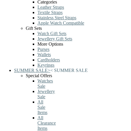
Categories
Leather Straps
Textile Straps
Stainless Steel Straps
Apple Watch Compatible
Gift Sets
Watch Gift Sets
Jewellery Gift Sets
More Options
Purses
Wallets
Cardholders
Keyrings
SUMMER SALE
>
<
SUMMER SALE
Special Offers
Watches
Sale
Jewellery
Sale
All
Sale
Items
All
Clearance
Items