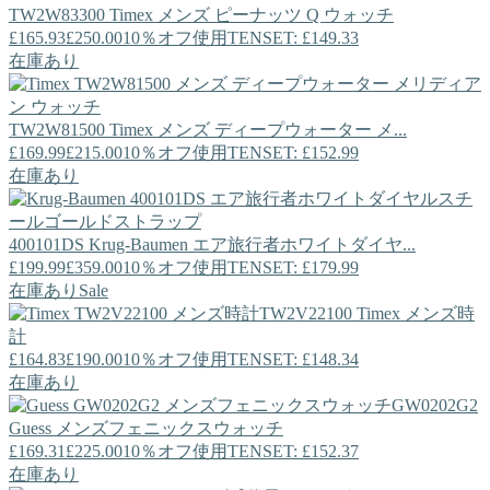
TW2W83300
Timex
メンズ ピーナッツ Q ウォッチ
£165.93
£250.00
10％オフ使用TENSET: £149.33
在庫あり
TW2W81500
Timex
メンズ ディープウォーター メ...
£169.99
£215.00
10％オフ使用TENSET: £152.99
在庫あり
400101DS
Krug-Baumen
エア旅行者ホワイトダイヤ...
£199.99
£359.00
10％オフ使用TENSET: £179.99
在庫あり
Sale
TW2V22100
Timex
メンズ時
計
£164.83
£190.00
10％オフ使用TENSET: £148.34
在庫あり
GW0202G2
Guess
メンズフェニックスウォッチ
£169.31
£225.00
10％オフ使用TENSET: £152.37
在庫あり