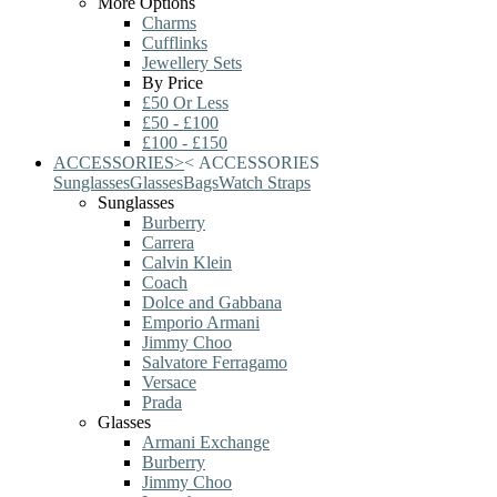
More Options
Charms
Cufflinks
Jewellery Sets
By Price
£50 Or Less
£50 - £100
£100 - £150
ACCESSORIES
>
<
ACCESSORIES
Sunglasses
Glasses
Bags
Watch Straps
Sunglasses
Burberry
Carrera
Calvin Klein
Coach
Dolce and Gabbana
Emporio Armani
Jimmy Choo
Salvatore Ferragamo
Versace
Prada
Glasses
Armani Exchange
Burberry
Jimmy Choo