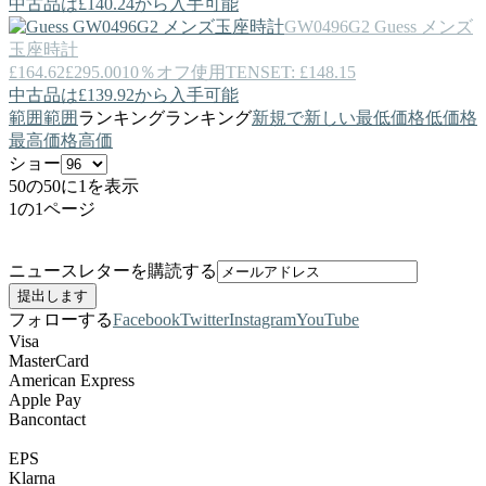
中古品は£140.24から入手可能
GW0496G2
Guess
メンズ
玉座時計
£164.62
£295.00
10％オフ使用TENSET: £148.15
中古品は£139.92から入手可能
範囲
範囲
ランキング
ランキング
新規で
新しい
最低価格
低価格
最高価格
高価
ショー
50の50に1を表示
1の1ページ
ニュースレターを購読する
フォローする
Facebook
Twitter
Instagram
YouTube
Visa
MasterCard
American Express
Apple Pay
Bancontact
EPS
Klarna