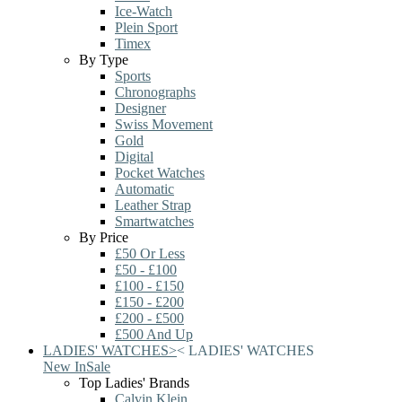
Ice-Watch
Plein Sport
Timex
By Type
Sports
Chronographs
Designer
Swiss Movement
Gold
Digital
Pocket Watches
Automatic
Leather Strap
Smartwatches
By Price
£50 Or Less
£50 - £100
£100 - £150
£150 - £200
£200 - £500
£500 And Up
LADIES' WATCHES
>
<
LADIES' WATCHES
New In
Sale
Top Ladies' Brands
Calvin Klein