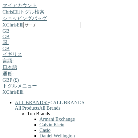
マイアカウント
ChrisElli
トグル検索
ショッピングバッグ
X
ChrisElli
GB
GB
国:
GB
イギリス
言語:
日本語
通貨:
GBP (£)
トグルメニュー
X
ChrisElli
ALL BRANDS
>
<
ALL BRANDS
All Products
All Brands
Top Brands
Armani Exchange
Calvin Klein
Casio
Daniel Wellington