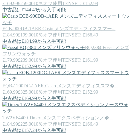
£169.99
£259.00
10％オフ使用TENSET: £152.99
中古品は£144.49から入手可能
ECB-900DB-1AER
Casio
メンズエディフィススマー...
£184.99
£199.00
10％オフ使用TENSET: £166.49
中古品は£184.99から入手可能
BQ2384
Fossil
メンズ
フリンウォッチ
£179.99
£239.00
10％オフ使用TENSET: £161.99
中古品は£152.99から入手可能
EQB-1200DC-1AER
Casio
メンズエディフィススマ�...
£169.99
£325.00
10％オフ使用TENSET: £152.99
中古品は£169.99から入手可能
TW2V64400
Timex
メンズエクスペディションノ�...
£184.99
£225.00
10％オフ使用TENSET: £166.49
中古品は£157.24から入手可能