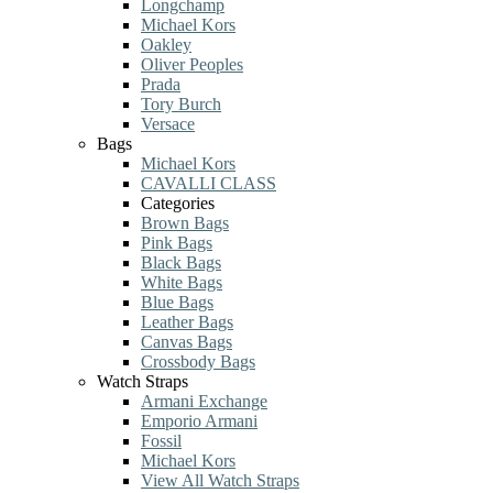
Longchamp
Michael Kors
Oakley
Oliver Peoples
Prada
Tory Burch
Versace
Bags
Michael Kors
CAVALLI CLASS
Categories
Brown Bags
Pink Bags
Black Bags
White Bags
Blue Bags
Leather Bags
Canvas Bags
Crossbody Bags
Watch Straps
Armani Exchange
Emporio Armani
Fossil
Michael Kors
View All Watch Straps