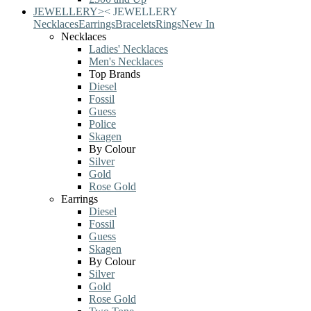
JEWELLERY
>
<
JEWELLERY
Necklaces
Earrings
Bracelets
Rings
New In
Necklaces
Ladies' Necklaces
Men's Necklaces
Top Brands
Diesel
Fossil
Guess
Police
Skagen
By Colour
Silver
Gold
Rose Gold
Earrings
Diesel
Fossil
Guess
Skagen
By Colour
Silver
Gold
Rose Gold