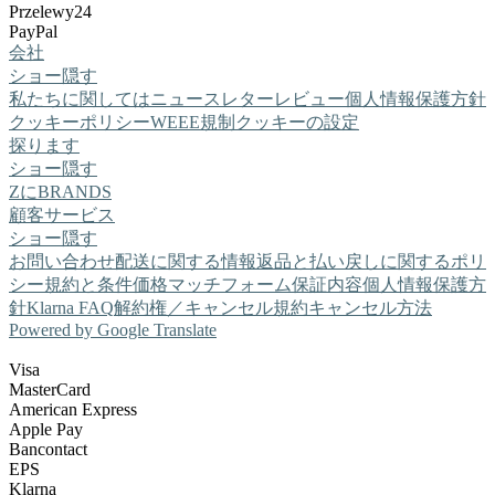
Przelewy24
PayPal
会社
ショー
隠す
私たちに関しては
ニュースレター
レビュー
個人情報保護方針
クッキーポリシー
WEEE規制
クッキーの設定
探ります
ショー
隠す
ZにBRANDS
顧客サービス
ショー
隠す
お問い合わせ
配送に関する情報
返品と払い戻しに関するポリ
シー
規約と条件
価格マッチフォーム
保証内容
個人情報保護方
針
Klarna FAQ
解約権／キャンセル規約
キャンセル方法
Powered by Google Translate
Visa
MasterCard
American Express
Apple Pay
Bancontact
EPS
Klarna