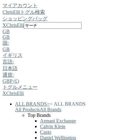
マイアカウント
ChrisElli
トグル検索
ショッピングバッグ
X
ChrisElli
GB
GB
国:
GB
イギリス
言語:
日本語
通貨:
GBP (£)
トグルメニュー
X
ChrisElli
ALL BRANDS
>
<
ALL BRANDS
All Products
All Brands
Top Brands
Armani Exchange
Calvin Klein
Casio
Daniel Wellington