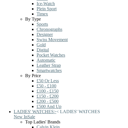
Ice-Watch
Plein Sport
Timex
By Type
Sports
Chronographs
Designer
Swiss Movement
Gold
Digital
Pocket Watches
Automatic
Leather Strap
Smartwatches
By Price
£50 Or Less
£50 - £100
£100 - £150
£150 - £200
£200 - £500
£500 And Up
LADIES' WATCHES
>
<
LADIES' WATCHES
New In
Sale
Top Ladies' Brands
Calvin Klein