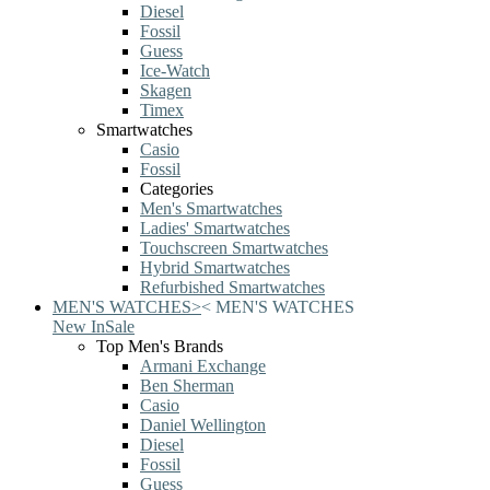
Diesel
Fossil
Guess
Ice-Watch
Skagen
Timex
Smartwatches
Casio
Fossil
Categories
Men's Smartwatches
Ladies' Smartwatches
Touchscreen Smartwatches
Hybrid Smartwatches
Refurbished Smartwatches
MEN'S WATCHES
>
<
MEN'S WATCHES
New In
Sale
Top Men's Brands
Armani Exchange
Ben Sherman
Casio
Daniel Wellington
Diesel
Fossil
Guess