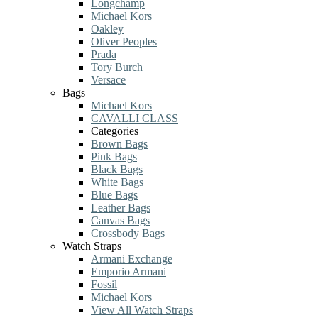
Longchamp
Michael Kors
Oakley
Oliver Peoples
Prada
Tory Burch
Versace
Bags
Michael Kors
CAVALLI CLASS
Categories
Brown Bags
Pink Bags
Black Bags
White Bags
Blue Bags
Leather Bags
Canvas Bags
Crossbody Bags
Watch Straps
Armani Exchange
Emporio Armani
Fossil
Michael Kors
View All Watch Straps