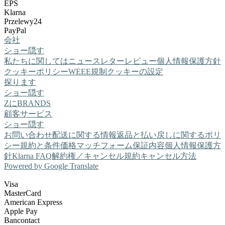
EPS
Klarna
Przelewy24
PayPal
会社
ショー
隠す
私たちに関しては
ニュースレター
レビュー
個人情報保護方針
クッキーポリシー
WEEE規制
クッキーの設定
探ります
ショー
隠す
ZにBRANDS
顧客サービス
ショー
隠す
お問い合わせ
配送に関する情報
返品と払い戻しに関するポリ
シー
規約と条件
価格マッチフォーム
保証内容
個人情報保護方
針
Klarna FAQ
解約権／キャンセル規約
キャンセル方法
Powered by Google Translate
Visa
MasterCard
American Express
Apple Pay
Bancontact