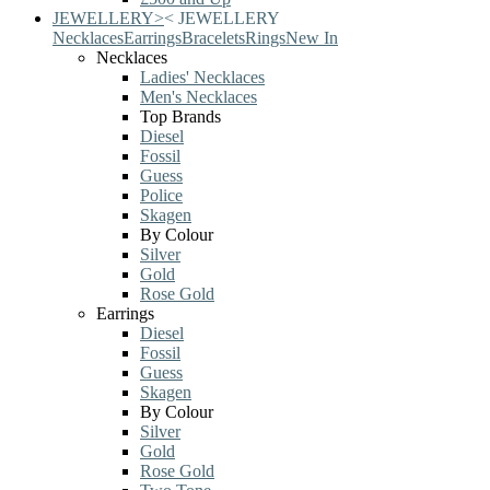
JEWELLERY
>
<
JEWELLERY
Necklaces
Earrings
Bracelets
Rings
New In
Necklaces
Ladies' Necklaces
Men's Necklaces
Top Brands
Diesel
Fossil
Guess
Police
Skagen
By Colour
Silver
Gold
Rose Gold
Earrings
Diesel
Fossil
Guess
Skagen
By Colour
Silver
Gold
Rose Gold