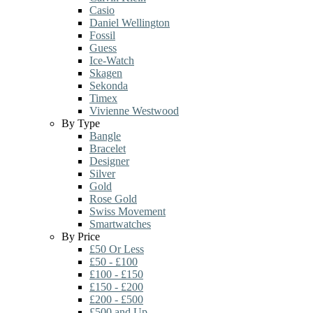
Casio
Daniel Wellington
Fossil
Guess
Ice-Watch
Skagen
Sekonda
Timex
Vivienne Westwood
By Type
Bangle
Bracelet
Designer
Silver
Gold
Rose Gold
Swiss Movement
Smartwatches
By Price
£50 Or Less
£50 - £100
£100 - £150
£150 - £200
£200 - £500
£500 and Up