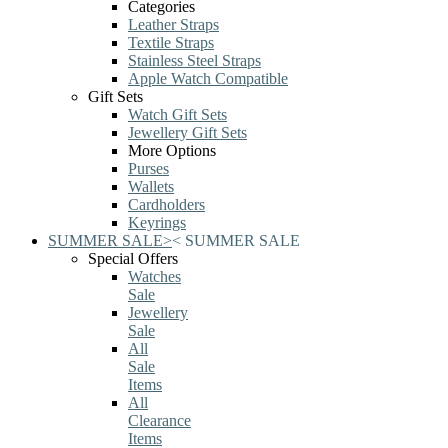
Categories
Leather Straps
Textile Straps
Stainless Steel Straps
Apple Watch Compatible
Gift Sets
Watch Gift Sets
Jewellery Gift Sets
More Options
Purses
Wallets
Cardholders
Keyrings
SUMMER SALE
>
<
SUMMER SALE
Special Offers
Watches
Sale
Jewellery
Sale
All
Sale
Items
All
Clearance
Items