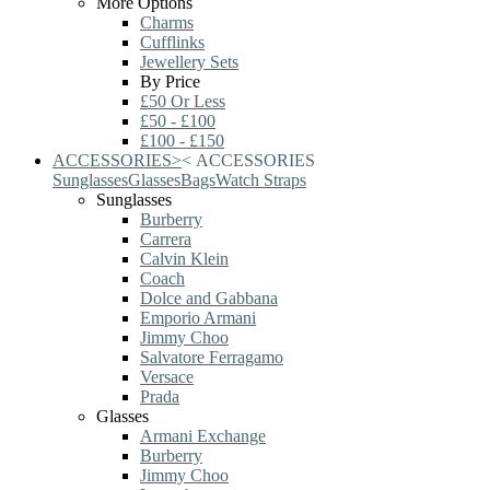
More Options
Charms
Cufflinks
Jewellery Sets
By Price
£50 Or Less
£50 - £100
£100 - £150
ACCESSORIES
>
<
ACCESSORIES
Sunglasses
Glasses
Bags
Watch Straps
Sunglasses
Burberry
Carrera
Calvin Klein
Coach
Dolce and Gabbana
Emporio Armani
Jimmy Choo
Salvatore Ferragamo
Versace
Prada
Glasses
Armani Exchange
Burberry
Jimmy Choo