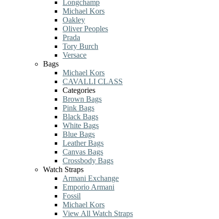
Longchamp
Michael Kors
Oakley
Oliver Peoples
Prada
Tory Burch
Versace
Bags
Michael Kors
CAVALLI CLASS
Categories
Brown Bags
Pink Bags
Black Bags
White Bags
Blue Bags
Leather Bags
Canvas Bags
Crossbody Bags
Watch Straps
Armani Exchange
Emporio Armani
Fossil
Michael Kors
View All Watch Straps