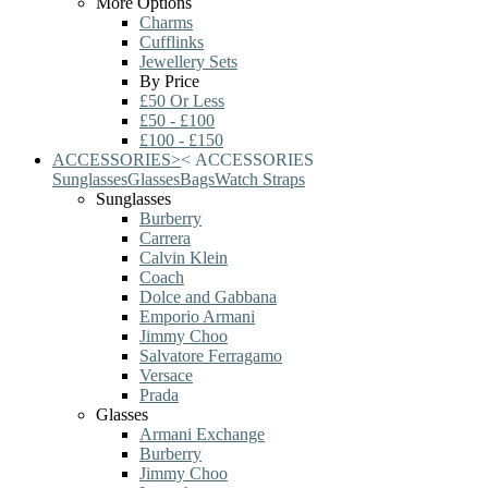
More Options
Charms
Cufflinks
Jewellery Sets
By Price
£50 Or Less
£50 - £100
£100 - £150
ACCESSORIES
>
<
ACCESSORIES
Sunglasses
Glasses
Bags
Watch Straps
Sunglasses
Burberry
Carrera
Calvin Klein
Coach
Dolce and Gabbana
Emporio Armani
Jimmy Choo
Salvatore Ferragamo
Versace
Prada
Glasses
Armani Exchange
Burberry
Jimmy Choo