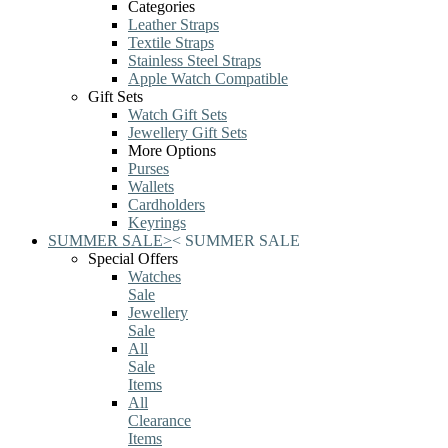
Categories
Leather Straps
Textile Straps
Stainless Steel Straps
Apple Watch Compatible
Gift Sets
Watch Gift Sets
Jewellery Gift Sets
More Options
Purses
Wallets
Cardholders
Keyrings
SUMMER SALE
>
<
SUMMER SALE
Special Offers
Watches
Sale
Jewellery
Sale
All
Sale
Items
All
Clearance
Items