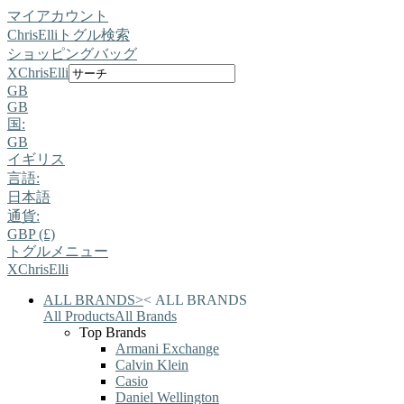
マイアカウント
ChrisElli
トグル検索
ショッピングバッグ
X
ChrisElli
GB
GB
国:
GB
イギリス
言語:
日本語
通貨:
GBP (£)
トグルメニュー
X
ChrisElli
ALL BRANDS
>
<
ALL BRANDS
All Products
All Brands
Top Brands
Armani Exchange
Calvin Klein
Casio
Daniel Wellington