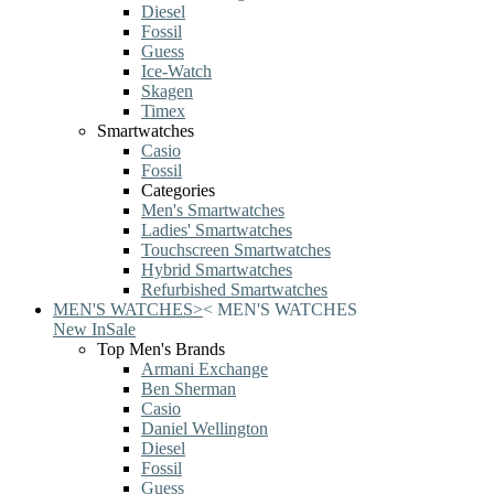
Diesel
Fossil
Guess
Ice-Watch
Skagen
Timex
Smartwatches
Casio
Fossil
Categories
Men's Smartwatches
Ladies' Smartwatches
Touchscreen Smartwatches
Hybrid Smartwatches
Refurbished Smartwatches
MEN'S WATCHES
>
<
MEN'S WATCHES
New In
Sale
Top Men's Brands
Armani Exchange
Ben Sherman
Casio
Daniel Wellington
Diesel
Fossil
Guess