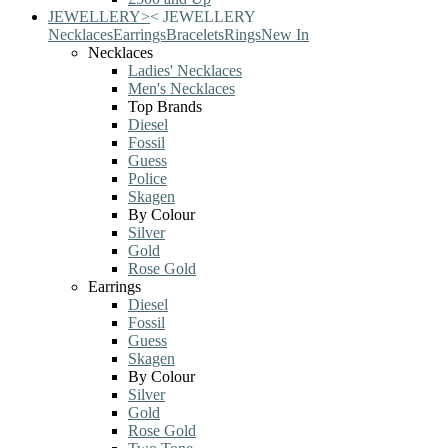
JEWELLERY
>
<
JEWELLERY
Necklaces
Earrings
Bracelets
Rings
New In
Necklaces
Ladies' Necklaces
Men's Necklaces
Top Brands
Diesel
Fossil
Guess
Police
Skagen
By Colour
Silver
Gold
Rose Gold
Earrings
Diesel
Fossil
Guess
Skagen
By Colour
Silver
Gold
Rose Gold