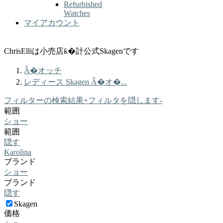
Refurbished
Watches
マイアカウント
ChrisElliは小売店ƙ�計公式Skagenです
Â�オッチ
レディース Skagen Â�オ�...
フィルターの検索結果
+
フィルタを隠します
-
範囲
ショー
範囲
隠す
Karolina
ブランド
ショー
ブランド
隠す
Skagen
価格