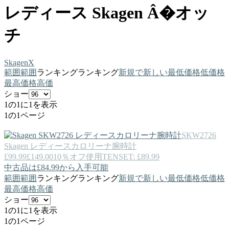
レディース Skagen Â�オッ
チ
Skagen
X
範囲
範囲
ランキング
ランキング
新規で
新しい
最低価格
低価格
最高価格
高価
ショー
1の1に1を表示
1の1ページ
SKW2726
Skagen
レディースカロリーナ腕時計
£99.99
£149.00
10％オフ使用TENSET: £89.99
中古品は£84.99から入手可能
範囲
範囲
ランキング
ランキング
新規で
新しい
最低価格
低価格
最高価格
高価
ショー
1の1に1を表示
1の1ページ