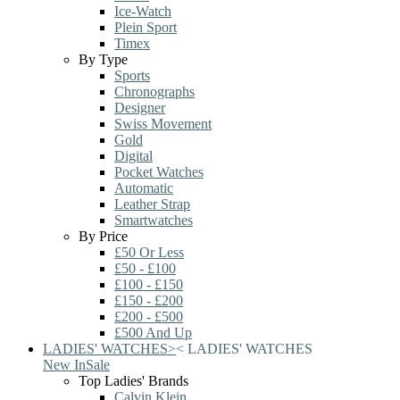
Ice-Watch
Plein Sport
Timex
By Type
Sports
Chronographs
Designer
Swiss Movement
Gold
Digital
Pocket Watches
Automatic
Leather Strap
Smartwatches
By Price
£50 Or Less
£50 - £100
£100 - £150
£150 - £200
£200 - £500
£500 And Up
LADIES' WATCHES
>
<
LADIES' WATCHES
New In
Sale
Top Ladies' Brands
Calvin Klein