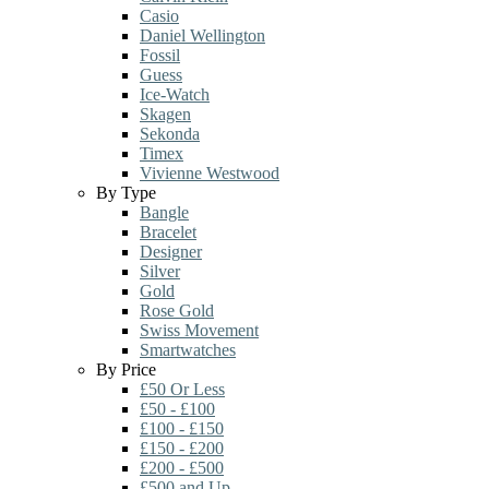
Casio
Daniel Wellington
Fossil
Guess
Ice-Watch
Skagen
Sekonda
Timex
Vivienne Westwood
By Type
Bangle
Bracelet
Designer
Silver
Gold
Rose Gold
Swiss Movement
Smartwatches
By Price
£50 Or Less
£50 - £100
£100 - £150
£150 - £200
£200 - £500
£500 and Up