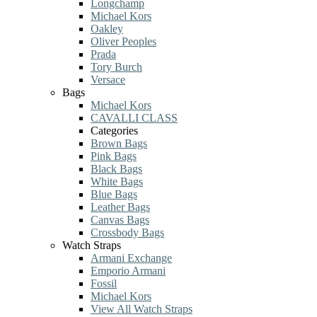
Longchamp
Michael Kors
Oakley
Oliver Peoples
Prada
Tory Burch
Versace
Bags
Michael Kors
CAVALLI CLASS
Categories
Brown Bags
Pink Bags
Black Bags
White Bags
Blue Bags
Leather Bags
Canvas Bags
Crossbody Bags
Watch Straps
Armani Exchange
Emporio Armani
Fossil
Michael Kors
View All Watch Straps