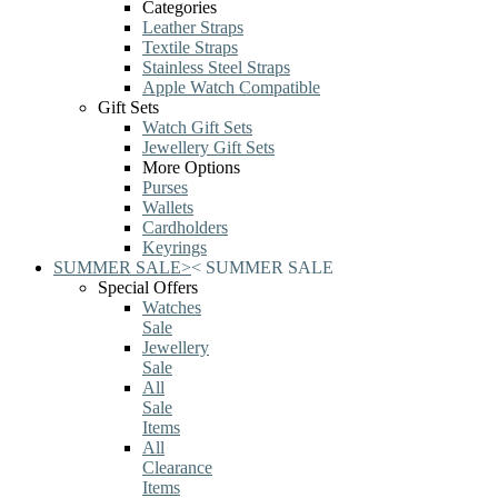
Categories
Leather Straps
Textile Straps
Stainless Steel Straps
Apple Watch Compatible
Gift Sets
Watch Gift Sets
Jewellery Gift Sets
More Options
Purses
Wallets
Cardholders
Keyrings
SUMMER SALE
>
<
SUMMER SALE
Special Offers
Watches
Sale
Jewellery
Sale
All
Sale
Items
All
Clearance
Items