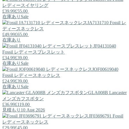
レディースイヤリング
£39.99
£55.00
在庫あり
Sale
JA7131710
Fossil
レ
ディースネックレス
£49.99
£65.00
在庫あり
JF04131040
Fossil
レディースブレスレット
£34.99
£39.00
在庫あり
Sale
JOF00619040
Fossil
レディースネックレス
£24.99
£39.00
在庫あり
Sale
GLA008B
Lancaster
メンズカフスボタン
£36.99
£119.00
見積もり10 Aug 2026
JF03696791
Fossil
レディースネックレス
£29.99
£45.00