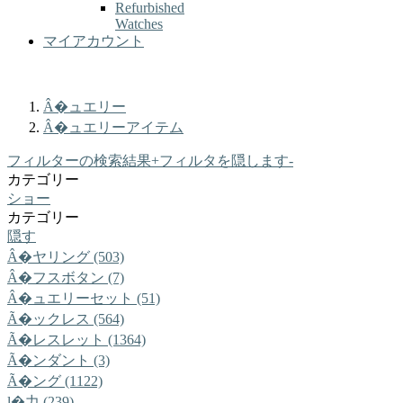
Refurbished
Watches
マイアカウント
Â�ュエリー
Â�ュエリーアイテム
フィルターの検索結果
+
フィルタを隠します
-
カテゴリー
ショー
カテゴリー
隠す
Â�ヤリング (503)
Â�フスボタン (7)
Â�ュエリーセット (51)
Ã�ックレス (564)
Ã�レスレット (1364)
Ã�ンダント (3)
Ã�ング (1122)
ɭ�力 (239)