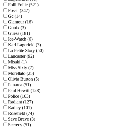
Folli Follie (521)
Fossil (347)
Gc (14)
Glamour (16)
Gooix (3)
Guess (181)
Ice-Watch (6)
Karl Lagerfeld (3)
La Petite Story (50)
Lancaster (92)
Misaki (1)
Miss Sixty (7)
Morellato (25)
Olivia Burton (5)
Panarea (51)
Paul Hewitt (128)
Police (163)
Radiant (127)
Radley (101)
Rosefield (74)
Save Brave (3)
Secrecy (51)