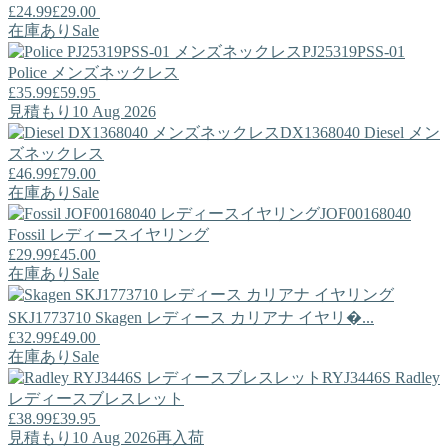
£24.99
£29.00
在庫あり
Sale
PJ25319PSS-01
Police
メンズネックレス
£35.99
£59.95
見積もり10 Aug 2026
DX1368040
Diesel
メン
ズネックレス
£46.99
£79.00
在庫あり
Sale
JOF00168040
Fossil
レディースイヤリング
£29.99
£45.00
在庫あり
Sale
SKJ1773710
Skagen
レディース カリアナ イヤリ�...
£32.99
£49.00
在庫あり
Sale
RYJ3446S
Radley
レディースブレスレット
£38.99
£39.95
見積もり10 Aug 2026
再入荷