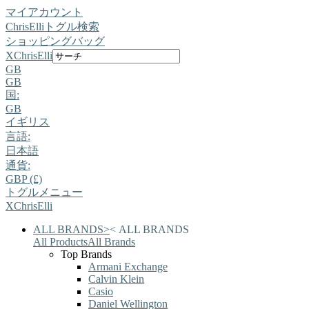
マイアカウント
ChrisElli
トグル検索
ショッピングバッグ
X
ChrisElli
GB
GB
国:
GB
イギリス
言語:
日本語
通貨:
GBP (£)
トグルメニュー
X
ChrisElli
ALL BRANDS
>
<
ALL BRANDS
All Products
All Brands
Top Brands
Armani Exchange
Calvin Klein
Casio
Daniel Wellington