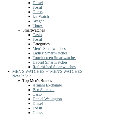
Diesel
Fossil
Guess
Ice-Watch
Skagen
Timex
Smartwatches
Casio
Fossil
Categories
Men's Smartwatches
Ladies' Smartwatches
Touchscreen Smartwatches
Hybrid Smartwatches
Refurbished Smartwatches
MEN'S WATCHES
>
<
MEN'S WATCHES
New In
Sale
Top Men's Brands
Armani Exchange
Ben Sherman
Casio
Daniel Wellington
Diesel
Fossil
Guess