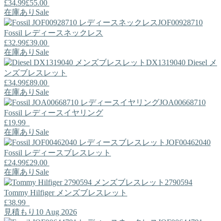
£34.99
£55.00
在庫あり
Sale
JOF00928710
Fossil
レディースネックレス
£32.99
£39.00
在庫あり
Sale
DX1319040
Diesel
メ
ンズブレスレット
£34.99
£89.00
在庫あり
Sale
JOA00668710
Fossil
レディースイヤリング
£19.99
在庫あり
Sale
JOF00462040
Fossil
レディースブレスレット
£24.99
£29.00
在庫あり
Sale
2790594
Tommy Hilfiger
メンズブレスレット
£38.99
見積もり10 Aug 2026