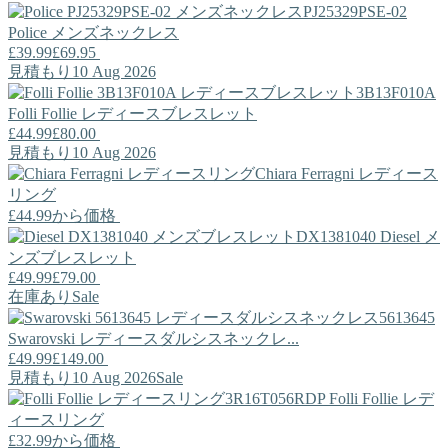
PJ25329PSE-02
Police
メンズネックレス
£39.99
£69.95
見積もり10 Aug 2026
3B13F010A
Folli Follie
レディースブレスレット
£44.99
£80.00
見積もり10 Aug 2026
Chiara Ferragni
レディース
リング
£44.99
から価格
DX1381040
Diesel
メ
ンズブレスレット
£49.99
£79.00
在庫あり
Sale
5613645
Swarovski
レディースダルシスネックレ...
£49.99
£149.00
見積もり10 Aug 2026
Sale
3R16T056RDP
Folli Follie
レデ
ィースリング
£32.99
から価格