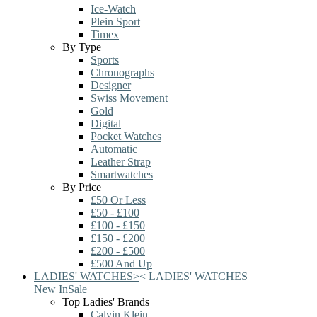
Ice-Watch
Plein Sport
Timex
By Type
Sports
Chronographs
Designer
Swiss Movement
Gold
Digital
Pocket Watches
Automatic
Leather Strap
Smartwatches
By Price
£50 Or Less
£50 - £100
£100 - £150
£150 - £200
£200 - £500
£500 And Up
LADIES' WATCHES
>
<
LADIES' WATCHES
New In
Sale
Top Ladies' Brands
Calvin Klein