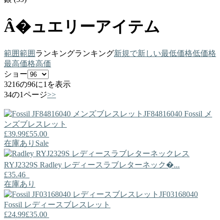
Â�ュエリーアイテム
範囲
範囲
ランキング
ランキング
新規で
新しい
最低価格
低価格
最高価格
高価
ショー
3216の96に1を表示
34の1ページ
>>
JF84816040
Fossil
メ
ンズブレスレット
£39.99
£55.00
在庫あり
Sale
RYJ2329S
Radley
レディースラブレターネック�...
£35.46
在庫あり
JF03168040
Fossil
レディースブレスレット
£24.99
£35.00