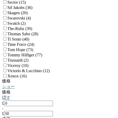
Sector (15)
Sif Jakobs (36)
Skagen (20)
Swarovski (4)
Swatch (2)
The-Rubz (39)
Thomas Sabo (28)
Ti Sento (40)
Time Force (24)
Tom Hope (73)
Tommy Hilfiger (77)
Trussardi (2)
Viceroy (10)
Victorio & Lucchino (12)
Xenox (16)
価格
ショー
価格
隠す
£
-
£