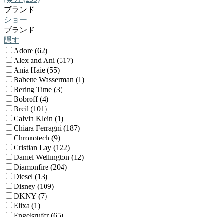
ブランド
ショー
ブランド
隠す
Adore (62)
Alex and Ani (517)
Ania Haie (55)
Babette Wasserman (1)
Bering Time (3)
Bobroff (4)
Breil (101)
Calvin Klein (1)
Chiara Ferragni (187)
Chronotech (9)
Cristian Lay (122)
Daniel Wellington (12)
Diamonfire (204)
Diesel (13)
Disney (109)
DKNY (7)
Elixa (1)
Engelsrufer (65)