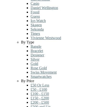
Casio
Daniel Wellington
Fossil
Guess
Ice-Watch
Skagen
Sekonda
Timex
Vivienne Westwood
By Type
Bangle
Bracelet
Designer
Silver
Gold
Rose Gold
Swiss Movement
Smartwatches
By Price
£50 Or Less
£50 - £100
£100 - £150
£150 - £200
£200 - £500
£500 and Up