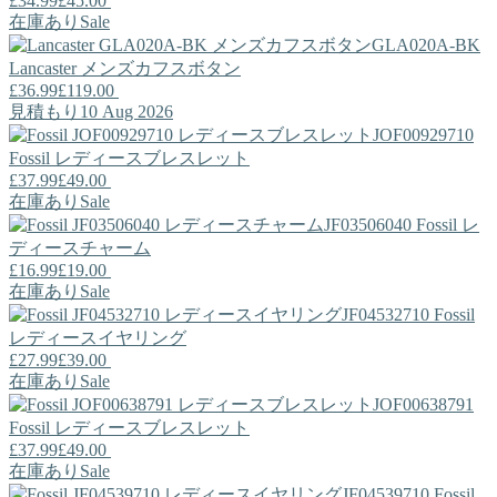
£34.99
£45.00
在庫あり
Sale
GLA020A-BK
Lancaster
メンズカフスボタン
£36.99
£119.00
見積もり10 Aug 2026
JOF00929710
Fossil
レディースブレスレット
£37.99
£49.00
在庫あり
Sale
JF03506040
Fossil
レ
ディースチャーム
£16.99
£19.00
在庫あり
Sale
JF04532710
Fossil
レディースイヤリング
£27.99
£39.00
在庫あり
Sale
JOF00638791
Fossil
レディースブレスレット
£37.99
£49.00
在庫あり
Sale
JF04539710
Fossil