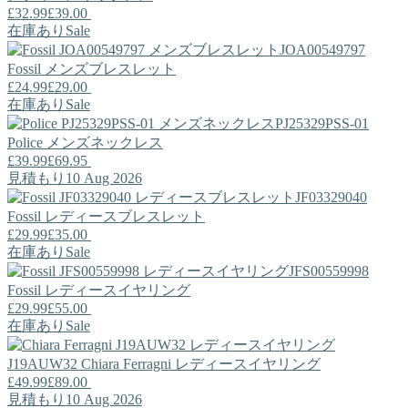
£32.99
£39.00
在庫あり
Sale
JOA00549797
Fossil
メンズブレスレット
£24.99
£29.00
在庫あり
Sale
PJ25329PSS-01
Police
メンズネックレス
£39.99
£69.95
見積もり10 Aug 2026
JF03329040
Fossil
レディースブレスレット
£29.99
£35.00
在庫あり
Sale
JFS00559998
Fossil
レディースイヤリング
£29.99
£55.00
在庫あり
Sale
J19AUW32
Chiara Ferragni
レディースイヤリング
£49.99
£89.00
見積もり10 Aug 2026