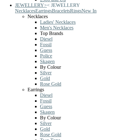
JEWELLERY
>
<
JEWELLERY
Necklaces
Earrings
Bracelets
Rings
New In
Necklaces
Ladies' Necklaces
Men's Necklaces
Top Brands
Diesel
Fossil
Guess
Police
Skagen
By Colour
Silver
Gold
Rose Gold
Earrings
Diesel
Fossil
Guess
Skagen
By Colour
Silver
Gold
Rose Gold