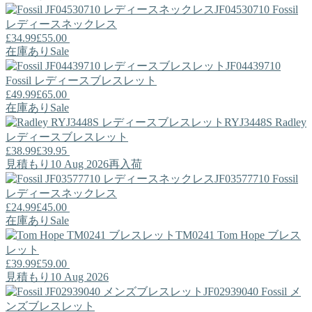
JF04530710
Fossil
レディースネックレス
£34.99
£55.00
在庫あり
Sale
JF04439710
Fossil
レディースブレスレット
£49.99
£65.00
在庫あり
Sale
RYJ3448S
Radley
レディースブレスレット
£38.99
£39.95
見積もり10 Aug 2026
再入荷
JF03577710
Fossil
レディースネックレス
£24.99
£45.00
在庫あり
Sale
TM0241
Tom Hope
ブレス
レット
£39.99
£59.00
見積もり10 Aug 2026
JF02939040
Fossil
メ
ンズブレスレット