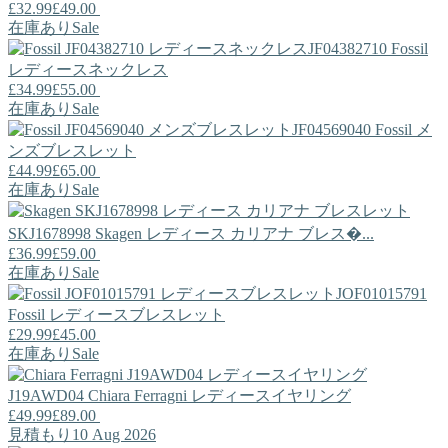
£32.99
£49.00
在庫あり
Sale
JF04382710
Fossil
レディースネックレス
£34.99
£55.00
在庫あり
Sale
JF04569040
Fossil
メ
ンズブレスレット
£44.99
£65.00
在庫あり
Sale
SKJ1678998
Skagen
レディース カリアナ ブレス�...
£36.99
£59.00
在庫あり
Sale
JOF01015791
Fossil
レディースブレスレット
£29.99
£45.00
在庫あり
Sale
J19AWD04
Chiara Ferragni
レディースイヤリング
£49.99
£89.00
見積もり10 Aug 2026