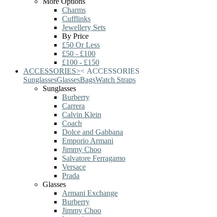
More Options
Charms
Cufflinks
Jewellery Sets
By Price
£50 Or Less
£50 - £100
£100 - £150
ACCESSORIES
>
<
ACCESSORIES
Sunglasses
Glasses
Bags
Watch Straps
Sunglasses
Burberry
Carrera
Calvin Klein
Coach
Dolce and Gabbana
Emporio Armani
Jimmy Choo
Salvatore Ferragamo
Versace
Prada
Glasses
Armani Exchange
Burberry
Jimmy Choo