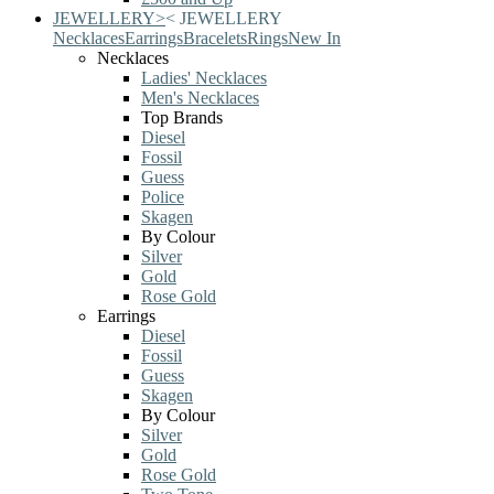
JEWELLERY
>
<
JEWELLERY
Necklaces
Earrings
Bracelets
Rings
New In
Necklaces
Ladies' Necklaces
Men's Necklaces
Top Brands
Diesel
Fossil
Guess
Police
Skagen
By Colour
Silver
Gold
Rose Gold
Earrings
Diesel
Fossil
Guess
Skagen
By Colour
Silver
Gold
Rose Gold