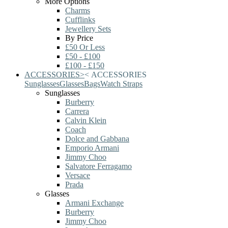
More Options
Charms
Cufflinks
Jewellery Sets
By Price
£50 Or Less
£50 - £100
£100 - £150
ACCESSORIES
>
<
ACCESSORIES
Sunglasses
Glasses
Bags
Watch Straps
Sunglasses
Burberry
Carrera
Calvin Klein
Coach
Dolce and Gabbana
Emporio Armani
Jimmy Choo
Salvatore Ferragamo
Versace
Prada
Glasses
Armani Exchange
Burberry
Jimmy Choo