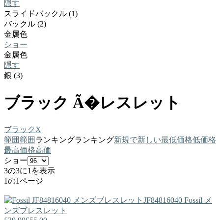
隠す
スライドバックル (1)
バックル (2)
金属色
ショー
金属色
隠す
銀 (3)
ブラック Ã�レスレット
ブラック
X
範囲
範囲
ランキング
ランキング
新規で
新しい
最低価格
低価格
最高価格
高価
ショー
3の3に1を表示
1の1ページ
JF84816040
Fossil
メ
ンズブレスレット