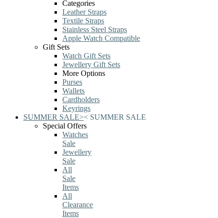
Categories
Leather Straps
Textile Straps
Stainless Steel Straps
Apple Watch Compatible
Gift Sets
Watch Gift Sets
Jewellery Gift Sets
More Options
Purses
Wallets
Cardholders
Keyrings
SUMMER SALE
>
<
SUMMER SALE
Special Offers
Watches
Sale
Jewellery
Sale
All
Sale
Items
All
Clearance
Items