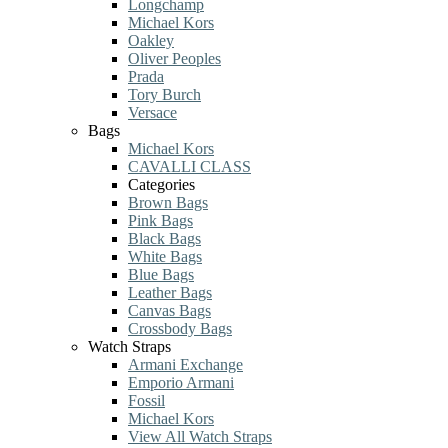
Longchamp
Michael Kors
Oakley
Oliver Peoples
Prada
Tory Burch
Versace
Bags
Michael Kors
CAVALLI CLASS
Categories
Brown Bags
Pink Bags
Black Bags
White Bags
Blue Bags
Leather Bags
Canvas Bags
Crossbody Bags
Watch Straps
Armani Exchange
Emporio Armani
Fossil
Michael Kors
View All Watch Straps