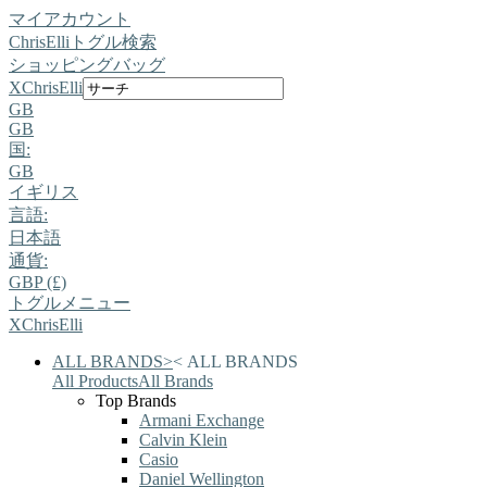
マイアカウント
ChrisElli
トグル検索
ショッピングバッグ
X
ChrisElli
GB
GB
国:
GB
イギリス
言語:
日本語
通貨:
GBP (£)
トグルメニュー
X
ChrisElli
ALL BRANDS
>
<
ALL BRANDS
All Products
All Brands
Top Brands
Armani Exchange
Calvin Klein
Casio
Daniel Wellington