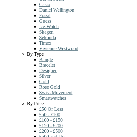
Casio
Daniel Wellington
Fossil
Guess
Ice-Watch
Skagen
Sekonda
Timex
Vivienne Westwood
By Type
Bangle
Bracelet
Designer
Silver
Gold
Rose Gold
Swiss Movement
Smartwatches
By Price
£50 Or Less
£50 - £100
£100 - £150
£150 - £200
£200 - £500
£500 and Up