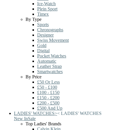
Ice-Watch
Plein Sport
Timex
By Type
Sports
Chronographs
Designer
Swiss Movement
Gold
Digital
Pocket Watches
Automatic
Leather Strap
Smartwatches
By Price
£50 Or Less
£50 - £100
£100 - £150
£150 - £200
£200 - £500
£500 And Up
LADIES' WATCHES
>
<
LADIES' WATCHES
New In
Sale
Top Ladies' Brands
Calvin Klein