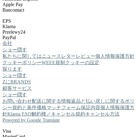
Apple Pay
Bancontact
EPS
Klarna
Przelewy24
PayPal
会社
ショー
隠す
私たちに関しては
ニュースレター
レビュー
個人情報保護方針
クッキーポリシー
WEEE規制
クッキーの設定
探ります
ショー
隠す
ZにBRANDS
顧客サービス
ショー
隠す
お問い合わせ
配送に関する情報
返品と払い戻しに関するポリ
シー
規約と条件
価格マッチフォーム
保証内容
個人情報保護方
針
Klarna FAQ
解約権／キャンセル規約
キャンセル方法
Powered by Google Translate
Visa
MasterCard