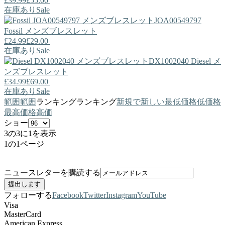
£39.99
£55.00
在庫あり
Sale
JOA00549797
Fossil
メンズブレスレット
£24.99
£29.00
在庫あり
Sale
DX1002040
Diesel
メ
ンズブレスレット
£34.99
£69.00
在庫あり
Sale
範囲
範囲
ランキング
ランキング
新規で
新しい
最低価格
低価格
最高価格
高価
ショー
3の3に1を表示
1の1ページ
ニュースレターを購読する
フォローする
Facebook
Twitter
Instagram
YouTube
Visa
MasterCard
American Express