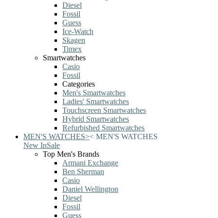
Diesel
Fossil
Guess
Ice-Watch
Skagen
Timex
Smartwatches
Casio
Fossil
Categories
Men's Smartwatches
Ladies' Smartwatches
Touchscreen Smartwatches
Hybrid Smartwatches
Refurbished Smartwatches
MEN'S WATCHES
>
<
MEN'S WATCHES
New In
Sale
Top Men's Brands
Armani Exchange
Ben Sherman
Casio
Daniel Wellington
Diesel
Fossil
Guess