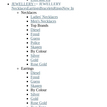
JEWELLERY
>
<
JEWELLERY
Necklaces
Earrings
Bracelets
Rings
New In
Necklaces
Ladies' Necklaces
Men's Necklaces
Top Brands
Diesel
Fossil
Guess
Police
Skagen
By Colour
Silver
Gold
Rose Gold
Earrings
Diesel
Fossil
Guess
Skagen
By Colour
Silver
Gold
Rose Gold