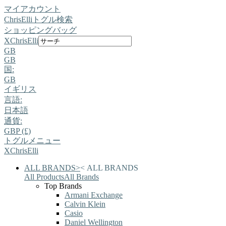
マイアカウント
ChrisElli
トグル検索
ショッピングバッグ
X
ChrisElli
GB
GB
国:
GB
イギリス
言語:
日本語
通貨:
GBP (£)
トグルメニュー
X
ChrisElli
ALL BRANDS
>
<
ALL BRANDS
All Products
All Brands
Top Brands
Armani Exchange
Calvin Klein
Casio
Daniel Wellington