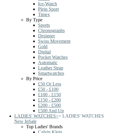
Ice-Watch
Plein Sport
Timex
By Type
Sports
Chronographs
Designer
Swiss Movement
Gold
Digital
Pocket Watches
Automatic
Leather Strap
Smartwatches
By Price
£50 Or Less
£50 - £100
£100 - £150
£150 - £200
£200 - £500
£500 And Up
LADIES' WATCHES
>
<
LADIES' WATCHES
New In
Sale
Top Ladies' Brands
Calvin Klein