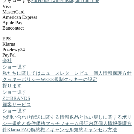
フォローする
Facebook
Twitter
Instagram
YouTube
Visa
MasterCard
American Express
Apple Pay
Bancontact
EPS
Klarna
Przelewy24
PayPal
会社
ショー
隠す
私たちに関しては
ニュースレター
レビュー
個人情報保護方針
クッキーポリシー
WEEE規制
クッキーの設定
探ります
ショー
隠す
ZにBRANDS
顧客サービス
ショー
隠す
お問い合わせ
配送に関する情報
返品と払い戻しに関するポリ
シー
規約と条件
価格マッチフォーム
保証内容
個人情報保護方
針
Klarna FAQ
解約権／キャンセル規約
キャンセル方法