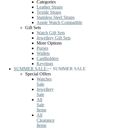
Categories
Leather Straps
Textile Straps
Stainless Steel Straps
Apple Watch Compatible
Gift Sets
Watch Gift Sets
Jewellery Gift Sets
More Options
Purses
Wallets
Cardholders
Keyrings
SUMMER SALE
>
<
SUMMER SALE
Special Offers
Watches
Sale
Jewellery
Sale
All
Sale
Items
All
Clearance
Items