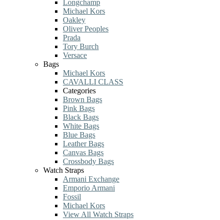
Longchamp
Michael Kors
Oakley
Oliver Peoples
Prada
Tory Burch
Versace
Bags
Michael Kors
CAVALLI CLASS
Categories
Brown Bags
Pink Bags
Black Bags
White Bags
Blue Bags
Leather Bags
Canvas Bags
Crossbody Bags
Watch Straps
Armani Exchange
Emporio Armani
Fossil
Michael Kors
View All Watch Straps