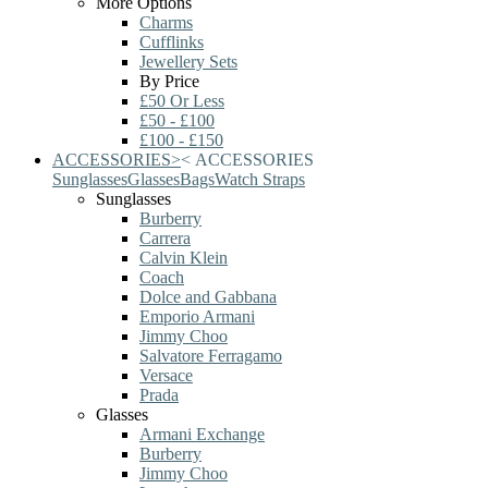
More Options
Charms
Cufflinks
Jewellery Sets
By Price
£50 Or Less
£50 - £100
£100 - £150
ACCESSORIES
>
<
ACCESSORIES
Sunglasses
Glasses
Bags
Watch Straps
Sunglasses
Burberry
Carrera
Calvin Klein
Coach
Dolce and Gabbana
Emporio Armani
Jimmy Choo
Salvatore Ferragamo
Versace
Prada
Glasses
Armani Exchange
Burberry
Jimmy Choo