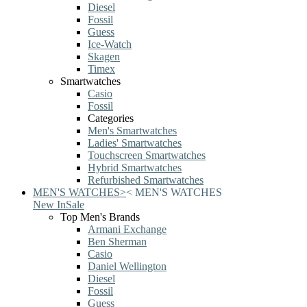
Diesel
Fossil
Guess
Ice-Watch
Skagen
Timex
Smartwatches
Casio
Fossil
Categories
Men's Smartwatches
Ladies' Smartwatches
Touchscreen Smartwatches
Hybrid Smartwatches
Refurbished Smartwatches
MEN'S WATCHES
>
<
MEN'S WATCHES
New In
Sale
Top Men's Brands
Armani Exchange
Ben Sherman
Casio
Daniel Wellington
Diesel
Fossil
Guess