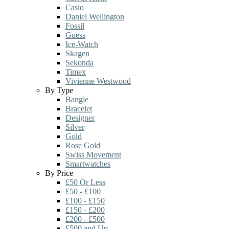
Casio
Daniel Wellington
Fossil
Guess
Ice-Watch
Skagen
Sekonda
Timex
Vivienne Westwood
By Type
Bangle
Bracelet
Designer
Silver
Gold
Rose Gold
Swiss Movement
Smartwatches
By Price
£50 Or Less
£50 - £100
£100 - £150
£150 - £200
£200 - £500
£500 and Up