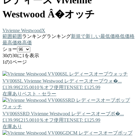
レディース Vivienne
Westwood Â�オッチ
Vivienne Westwood
X
範囲
範囲
ランキング
ランキング
新規で
新しい
最低価格
低価格
最高価格
高価
ショー
30の30に1を表示
1の1ページ
VV006SL
Vivienne Westwood
レディースオーブウォ�...
£139.99
£235.00
10％オフ使用TENSET: £125.99
在庫あり
ベスト・セラー
VV006SSRD
Vivienne Westwood
レディースオーブポ�...
£139.99
£215.00
10％オフ使用TENSET: £125.99
在庫あり