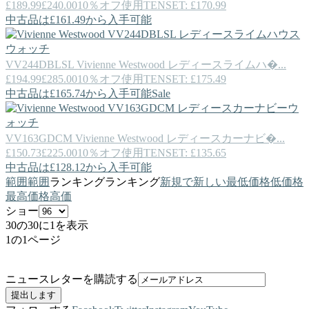
£189.99
£240.00
10％オフ使用TENSET: £170.99
中古品は£161.49から入手可能
VV244DBLSL
Vivienne Westwood
レディースライムハ�...
£194.99
£285.00
10％オフ使用TENSET: £175.49
中古品は£165.74から入手可能
Sale
VV163GDCM
Vivienne Westwood
レディースカーナビ�...
£150.73
£225.00
10％オフ使用TENSET: £135.65
中古品は£128.12から入手可能
範囲
範囲
ランキング
ランキング
新規で
新しい
最低価格
低価格
最高価格
高価
ショー
30の30に1を表示
1の1ページ
ニュースレターを購読する