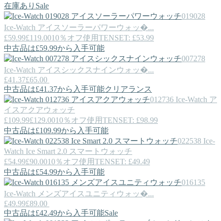
在庫あり
Sale
019028
Ice-Watch
アイスソーラーパワーウォッ�...
£59.99
£119.00
10％オフ使用TENSET: £53.99
中古品は£59.99から入手可能
007278
Ice-Watch
アイスシックスナインウォッ�...
£41.37
£65.00
中古品は£41.37から入手可能
クリアランス
012736
Ice-Watch
ア
イスアクアウォッチ
£109.99
£129.00
10％オフ使用TENSET: £98.99
中古品は£109.99から入手可能
022538
Ice-
Watch
Ice Smart 2.0 スマートウォッチ
£54.99
£90.00
10％オフ使用TENSET: £49.49
中古品は£54.99から入手可能
016135
Ice-Watch
メンズアイスユニティウォッ�...
£49.99
£89.00
中古品は£42.49から入手可能
Sale