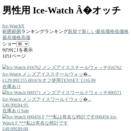
男性用 Ice-Watch Â�オッチ
Ice-Watch
X
範囲
範囲
ランキング
ランキング
新規で
新しい
最低価格
低価格
最高価格
高価
ショー
9の9に1を表示
1の1ページ
016762
Ice-Watch
メンズアイススチールウォッ�...
£129.99
£155.00
10％オフ使用TENSET: £116.99
在庫あり
000571
Ice-Watch
メンズアイスワールドウォッ�...
£49.99
£84.95
在庫あり
Sale
000456
Ice-
Watch
F ***私は有名な時計です
£49.99
£89.00