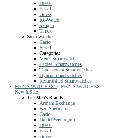
Diesel
Fossil
Guess
Ice-Watch
Skagen
Timex
Smartwatches
Casio
Fossil
Categories
Men's Smartwatches
Ladies' Smartwatches
Touchscreen Smartwatches
Hybrid Smartwatches
Refurbished Smartwatches
MEN'S WATCHES
>
<
MEN'S WATCHES
New In
Sale
Top Men's Brands
Armani Exchange
Ben Sherman
Casio
Daniel Wellington
Diesel
Fossil
Guess