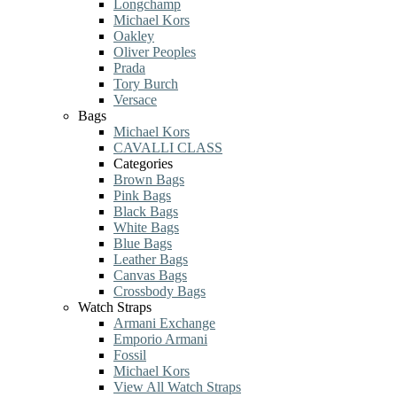
Longchamp
Michael Kors
Oakley
Oliver Peoples
Prada
Tory Burch
Versace
Bags
Michael Kors
CAVALLI CLASS
Categories
Brown Bags
Pink Bags
Black Bags
White Bags
Blue Bags
Leather Bags
Canvas Bags
Crossbody Bags
Watch Straps
Armani Exchange
Emporio Armani
Fossil
Michael Kors
View All Watch Straps