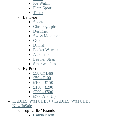
Ice-Watch
Plein Sport
Timex
By Type
Sports
Chronographs
Designer
Swiss Movement
Gold
Digital
Pocket Watches
Automatic
Leather Strap
Smartwatches
By Price
£50 Or Less
£50 - £100
£100 - £150
£150 - £200
£200 - £500
£500 And Up
LADIES' WATCHES
>
<
LADIES' WATCHES
New In
Sale
Top Ladies' Brands
Calvin Klein