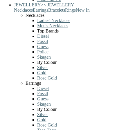
JEWELLERY
>
<
JEWELLERY
Necklaces
Earrings
Bracelets
Rings
New In
Necklaces
Ladies' Necklaces
Men's Necklaces
Top Brands
Diesel
Fossil
Guess
Police
Skagen
By Colour
Silver
Gold
Rose Gold
Earrings
Diesel
Fossil
Guess
Skagen
By Colour
Silver
Gold
Rose Gold