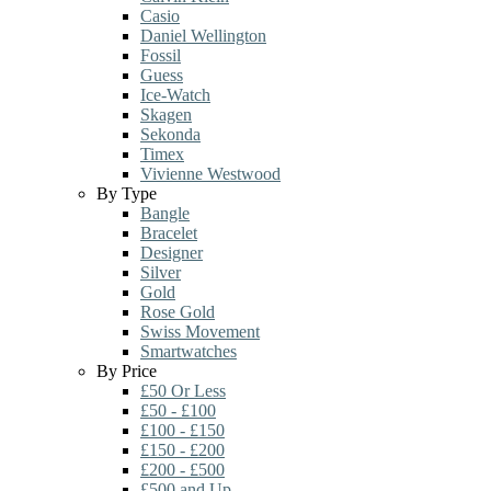
Casio
Daniel Wellington
Fossil
Guess
Ice-Watch
Skagen
Sekonda
Timex
Vivienne Westwood
By Type
Bangle
Bracelet
Designer
Silver
Gold
Rose Gold
Swiss Movement
Smartwatches
By Price
£50 Or Less
£50 - £100
£100 - £150
£150 - £200
£200 - £500
£500 and Up