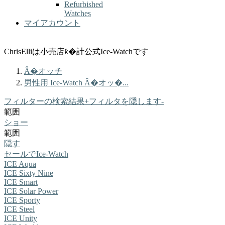
Refurbished
Watches
マイアカウント
ChrisElliは小売店ƙ�計公式Ice-Watchです
Â�オッチ
男性用 Ice-Watch Â�オッ�...
フィルターの検索結果
+
フィルタを隠します
-
範囲
ショー
範囲
隠す
セールでIce-Watch
ICE Aqua
ICE Sixty Nine
ICE Smart
ICE Solar Power
ICE Sporty
ICE Steel
ICE Unity