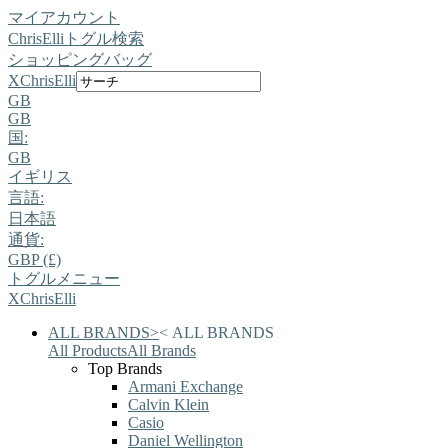
マイアカウント
ChrisElli
トグル検索
ショッピングバッグ
X
ChrisElli
GB
GB
国:
GB
イギリス
言語:
日本語
通貨:
GBP (£)
トグルメニュー
X
ChrisElli
ALL BRANDS
>
<
ALL BRANDS
All Products
All Brands
Top Brands
Armani Exchange
Calvin Klein
Casio
Daniel Wellington