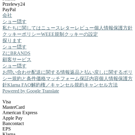
Przelewy24
PayPal
会社
ショー
隠す
私たちに関しては
ニュースレター
レビュー
個人情報保護方針
クッキーポリシー
WEEE規制
クッキーの設定
探ります
ショー
隠す
ZにBRANDS
顧客サービス
ショー
隠す
お問い合わせ
配送に関する情報
返品と払い戻しに関するポリ
シー
規約と条件
価格マッチフォーム
保証内容
個人情報保護方
針
Klarna FAQ
解約権／キャンセル規約
キャンセル方法
Powered by Google Translate
Visa
MasterCard
American Express
Apple Pay
Bancontact
EPS
Klarna