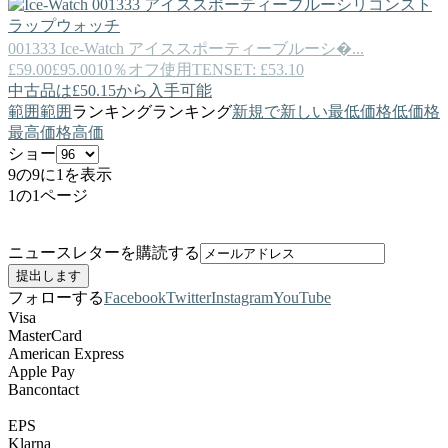
001333
Ice-Watch
アイススポーティーブルーシ�...
£59.00
£95.00
10％オフ使用TENSET: £53.10
中古品は£50.15から入手可能
範囲
範囲
ランキング
ランキング
新規で
新しい
最低価格
低価格
最高価格
高価
ショー
9の9に1を表示
1の1ページ
ニュースレターを購読する
フォローする
Facebook
Twitter
Instagram
YouTube
Visa
MasterCard
American Express
Apple Pay
Bancontact
EPS
Klarna