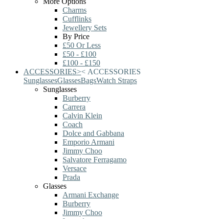
More Options
Charms
Cufflinks
Jewellery Sets
By Price
£50 Or Less
£50 - £100
£100 - £150
ACCESSORIES
>
<
ACCESSORIES
Sunglasses
Glasses
Bags
Watch Straps
Sunglasses
Burberry
Carrera
Calvin Klein
Coach
Dolce and Gabbana
Emporio Armani
Jimmy Choo
Salvatore Ferragamo
Versace
Prada
Glasses
Armani Exchange
Burberry
Jimmy Choo