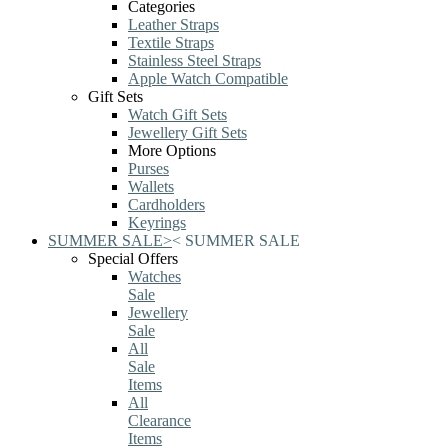
Categories
Leather Straps
Textile Straps
Stainless Steel Straps
Apple Watch Compatible
Gift Sets
Watch Gift Sets
Jewellery Gift Sets
More Options
Purses
Wallets
Cardholders
Keyrings
SUMMER SALE
>
<
SUMMER SALE
Special Offers
Watches
Sale
Jewellery
Sale
All
Sale
Items
All
Clearance
Items