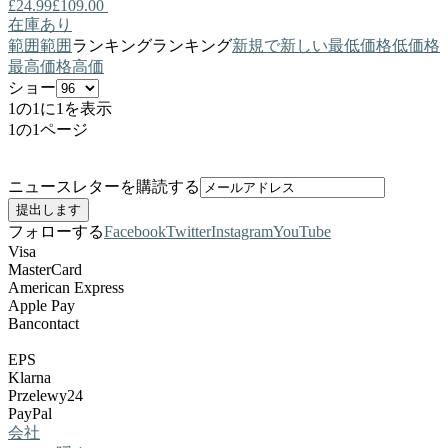
£24.99
£109.00
在庫あり
範囲
範囲
ランキング
ランキング
新規で
新しい
最低価格
低価格
最高価格
高価
ショー
1の1に1を表示
1の1ページ
ニュースレターを購読する
フォローする
Facebook
Twitter
Instagram
YouTube
Visa
MasterCard
American Express
Apple Pay
Bancontact
EPS
Klarna
Przelewy24
PayPal
会社