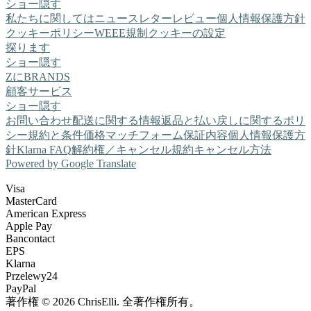
ショー
隠す
私たちに関しては
ニュースレター
レビュー
個人情報保護方針
クッキーポリシー
WEEE規制
クッキーの設定
探ります
ショー
隠す
ZにBRANDS
顧客サービス
ショー
隠す
お問い合わせ
配送に関する情報
返品と払い戻しに関するポリ
シー
規約と条件
価格マッチフォーム
保証内容
個人情報保護方
針
Klarna FAQ
解約権／キャンセル規約
キャンセル方法
Powered by Google Translate
Visa
MasterCard
American Express
Apple Pay
Bancontact
EPS
Klarna
Przelewy24
PayPal
著作権 © 2026 ChrisElli. 全著作権所有。