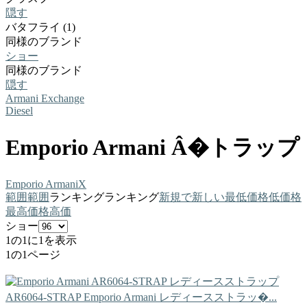
隠す
バタフライ (1)
同様のブランド
ショー
同様のブランド
隠す
Armani Exchange
Diesel
Emporio Armani Â�トラップ
Emporio Armani
X
範囲
範囲
ランキング
ランキング
新規で
新しい
最低価格
低価格
最高価格
高価
ショー
1の1に1を表示
1の1ページ
AR6064-STRAP
Emporio Armani
レディースストラッ�...