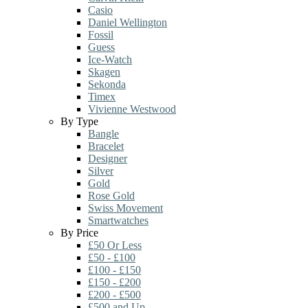
Casio
Daniel Wellington
Fossil
Guess
Ice-Watch
Skagen
Sekonda
Timex
Vivienne Westwood
By Type
Bangle
Bracelet
Designer
Silver
Gold
Rose Gold
Swiss Movement
Smartwatches
By Price
£50 Or Less
£50 - £100
£100 - £150
£150 - £200
£200 - £500
£500 and Up