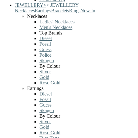
JEWELLERY
>
<
JEWELLERY
Necklaces
Earrings
Bracelets
Rings
New In
Necklaces
Ladies' Necklaces
Men's Necklaces
Top Brands
Diesel
Fossil
Guess
Police
Skagen
By Colour
Silver
Gold
Rose Gold
Earrings
Diesel
Fossil
Guess
Skagen
By Colour
Silver
Gold
Rose Gold