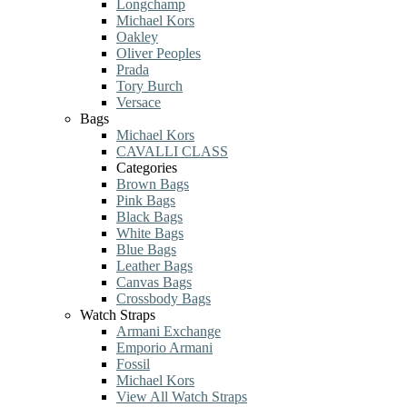
Longchamp
Michael Kors
Oakley
Oliver Peoples
Prada
Tory Burch
Versace
Bags
Michael Kors
CAVALLI CLASS
Categories
Brown Bags
Pink Bags
Black Bags
White Bags
Blue Bags
Leather Bags
Canvas Bags
Crossbody Bags
Watch Straps
Armani Exchange
Emporio Armani
Fossil
Michael Kors
View All Watch Straps