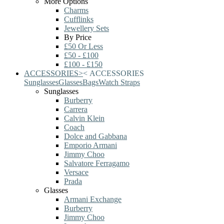
More Options
Charms
Cufflinks
Jewellery Sets
By Price
£50 Or Less
£50 - £100
£100 - £150
ACCESSORIES
>
<
ACCESSORIES
Sunglasses
Glasses
Bags
Watch Straps
Sunglasses
Burberry
Carrera
Calvin Klein
Coach
Dolce and Gabbana
Emporio Armani
Jimmy Choo
Salvatore Ferragamo
Versace
Prada
Glasses
Armani Exchange
Burberry
Jimmy Choo