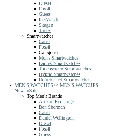
Diesel
Fossil
Guess
Ice-Watch
Skagen
Timex
Smartwatches
Casio
Fossil
Categories
Men's Smartwatches
Ladies' Smartwatches
Touchscreen Smartwatches
Hybrid Smartwatches
Refurbished Smartwatches
MEN'S WATCHES
>
<
MEN'S WATCHES
New In
Sale
Top Men's Brands
Armani Exchange
Ben Sherman
Casio
Daniel Wellington
Diesel
Fossil
Guess