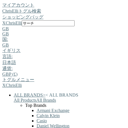
マイアカウント
ChrisElli
トグル検索
ショッピングバッグ
X
ChrisElli
GB
GB
国:
GB
イギリス
言語:
日本語
通貨:
GBP (£)
トグルメニュー
X
ChrisElli
ALL BRANDS
>
<
ALL BRANDS
All Products
All Brands
Top Brands
Armani Exchange
Calvin Klein
Casio
Daniel Wellington