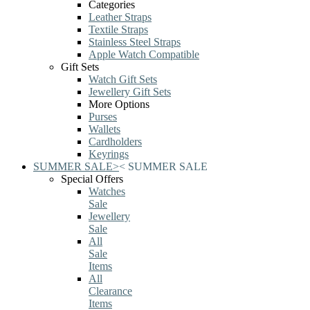
Categories
Leather Straps
Textile Straps
Stainless Steel Straps
Apple Watch Compatible
Gift Sets
Watch Gift Sets
Jewellery Gift Sets
More Options
Purses
Wallets
Cardholders
Keyrings
SUMMER SALE
>
<
SUMMER SALE
Special Offers
Watches
Sale
Jewellery
Sale
All
Sale
Items
All
Clearance
Items