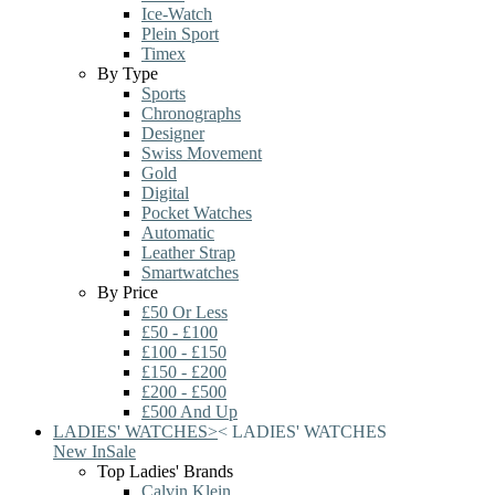
Ice-Watch
Plein Sport
Timex
By Type
Sports
Chronographs
Designer
Swiss Movement
Gold
Digital
Pocket Watches
Automatic
Leather Strap
Smartwatches
By Price
£50 Or Less
£50 - £100
£100 - £150
£150 - £200
£200 - £500
£500 And Up
LADIES' WATCHES
>
<
LADIES' WATCHES
New In
Sale
Top Ladies' Brands
Calvin Klein