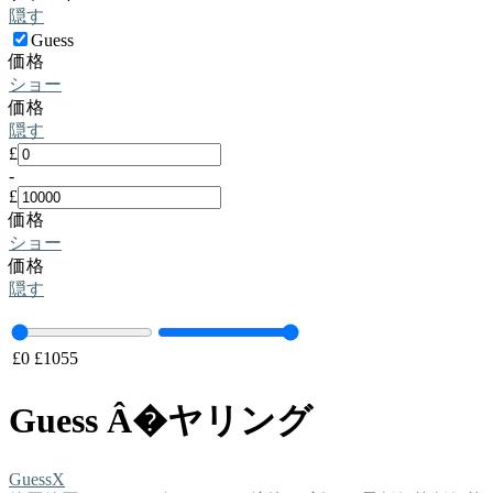
隠す
Guess
価格
ショー
価格
隠す
£
-
£
価格
ショー
価格
隠す
£
0
£
1055
Guess Â�ヤリング
Guess
X