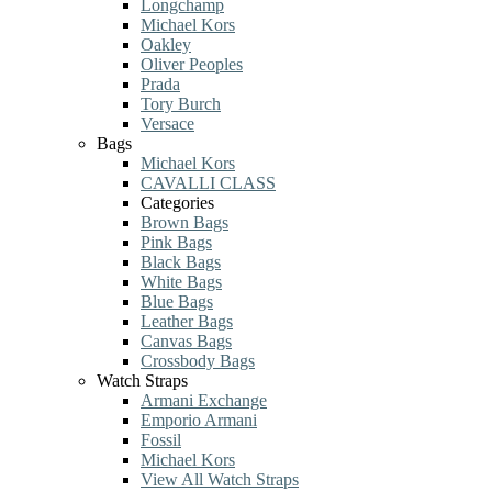
Longchamp
Michael Kors
Oakley
Oliver Peoples
Prada
Tory Burch
Versace
Bags
Michael Kors
CAVALLI CLASS
Categories
Brown Bags
Pink Bags
Black Bags
White Bags
Blue Bags
Leather Bags
Canvas Bags
Crossbody Bags
Watch Straps
Armani Exchange
Emporio Armani
Fossil
Michael Kors
View All Watch Straps