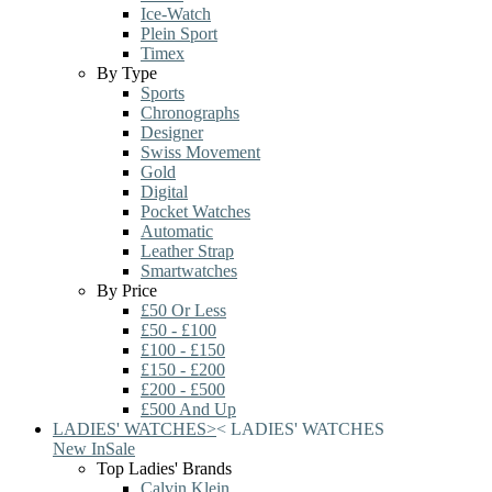
Ice-Watch
Plein Sport
Timex
By Type
Sports
Chronographs
Designer
Swiss Movement
Gold
Digital
Pocket Watches
Automatic
Leather Strap
Smartwatches
By Price
£50 Or Less
£50 - £100
£100 - £150
£150 - £200
£200 - £500
£500 And Up
LADIES' WATCHES
>
<
LADIES' WATCHES
New In
Sale
Top Ladies' Brands
Calvin Klein