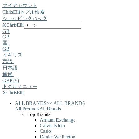
マイアカウント
ChrisElli
トグル検索
ショッピングバッグ
X
ChrisElli
GB
GB
国:
GB
イギリス
言語:
日本語
通貨:
GBP (£)
トグルメニュー
X
ChrisElli
ALL BRANDS
>
<
ALL BRANDS
All Products
All Brands
Top Brands
Armani Exchange
Calvin Klein
Casio
Daniel Wellington