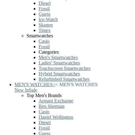
Diesel
Fossil
Guess
Ice-Watch
Skagen
Timex
Smartwatches
Casio
Fossil
Categories
Men's Smartwatches
Ladies' Smartwatches
Touchscreen Smartwatches
Hybrid Smartwatches
Refurbished Smartwatches
MEN'S WATCHES
>
<
MEN'S WATCHES
New In
Sale
Top Men's Brands
Armani Exchange
Ben Sherman
Casio
Daniel Wellington
Diesel
Fossil
Guess