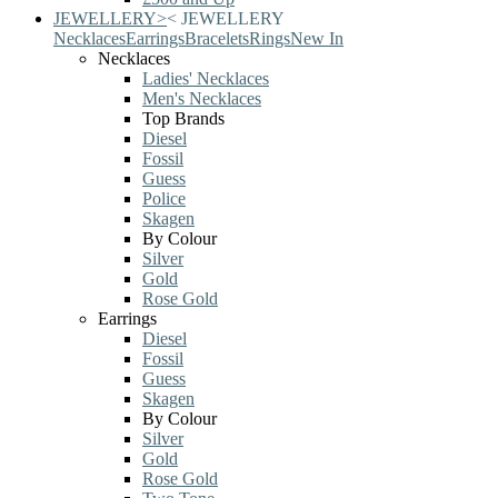
JEWELLERY
>
<
JEWELLERY
Necklaces
Earrings
Bracelets
Rings
New In
Necklaces
Ladies' Necklaces
Men's Necklaces
Top Brands
Diesel
Fossil
Guess
Police
Skagen
By Colour
Silver
Gold
Rose Gold
Earrings
Diesel
Fossil
Guess
Skagen
By Colour
Silver
Gold
Rose Gold