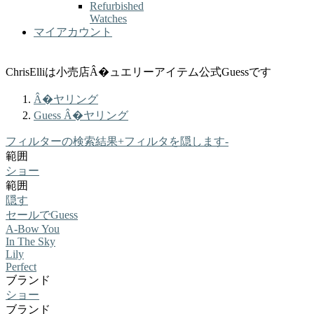
Refurbished
Watches
マイアカウント
ChrisElliは小売店Â�ュエリーアイテム公式Guessです
Â�ヤリング
Guess Â�ヤリング
フィルターの検索結果
+
フィルタを隠します
-
範囲
ショー
範囲
隠す
セールでGuess
A-Bow You
In The Sky
Lily
Perfect
ブランド
ショー
ブランド