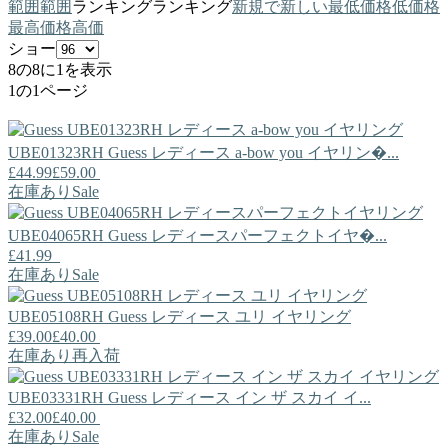
範囲
範囲
ランキング
ランキング
新規で
新しい
最低価格
低価格
最高価格
高価
ショー
8の8に1を表示
1の1ページ
UBE01323RH
Guess
レディース a-bow you イヤリン�...
£44.99
£59.00
在庫あり
Sale
UBE04065RH
Guess
レディースパーフェクトイヤ�...
£41.99
在庫あり
Sale
UBE05108RH
Guess
レディース ユリ イヤリング
£39.00
£40.00
在庫あり
再入荷
UBE03331RH
Guess
レディース イン ザ スカイ イ...
£32.00
£40.00
在庫あり
Sale