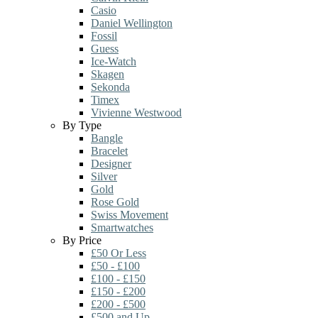
Casio
Daniel Wellington
Fossil
Guess
Ice-Watch
Skagen
Sekonda
Timex
Vivienne Westwood
By Type
Bangle
Bracelet
Designer
Silver
Gold
Rose Gold
Swiss Movement
Smartwatches
By Price
£50 Or Less
£50 - £100
£100 - £150
£150 - £200
£200 - £500
£500 and Up