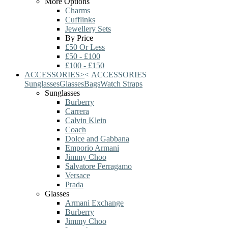
More Options
Charms
Cufflinks
Jewellery Sets
By Price
£50 Or Less
£50 - £100
£100 - £150
ACCESSORIES
>
<
ACCESSORIES
Sunglasses
Glasses
Bags
Watch Straps
Sunglasses
Burberry
Carrera
Calvin Klein
Coach
Dolce and Gabbana
Emporio Armani
Jimmy Choo
Salvatore Ferragamo
Versace
Prada
Glasses
Armani Exchange
Burberry
Jimmy Choo