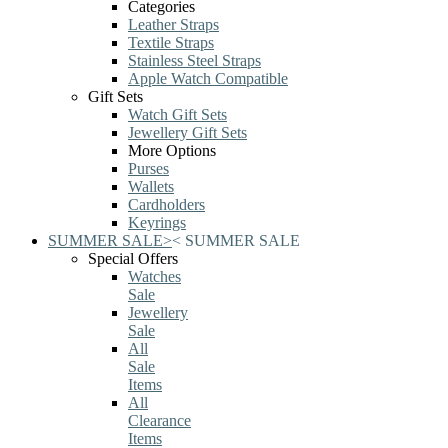
Categories
Leather Straps
Textile Straps
Stainless Steel Straps
Apple Watch Compatible
Gift Sets
Watch Gift Sets
Jewellery Gift Sets
More Options
Purses
Wallets
Cardholders
Keyrings
SUMMER SALE
>
<
SUMMER SALE
Special Offers
Watches
Sale
Jewellery
Sale
All
Sale
Items
All
Clearance
Items